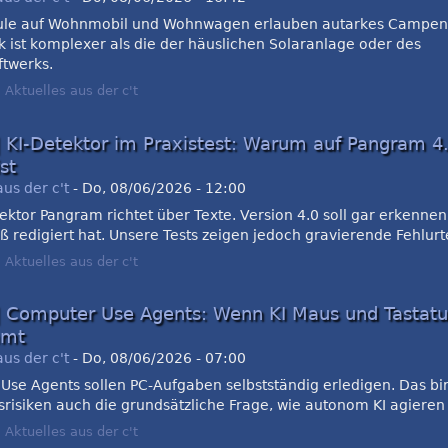
le auf Wohnmobil und Wohnwagen erlauben autarkes Campen
k ist komplexer als die der häuslichen Solaranlage oder des
ftwerks.
:
Aktuelles aus der c't
| KI-Detektor im Praxistest: Warum auf Pangram 4.
ist
aus der c't
-
Do, 08/06/2026 - 12:00
ektor Pangram richtet über Texte. Version 4.0 soll gar erkenne
oß redigiert hat. Unsere Tests zeigen jedoch gravierende Fehlurte
:
Aktuelles aus der c't
| Computer Use Agents: Wenn KI Maus und Tastatu
mmt
aus der c't
-
Do, 08/06/2026 - 07:00
Use Agents sollen PC-Aufgaben selbstständig erledigen. Das bi
srisiken auch die grundsätzliche Frage, wie autonom KI agieren 
:
Aktuelles aus der c't