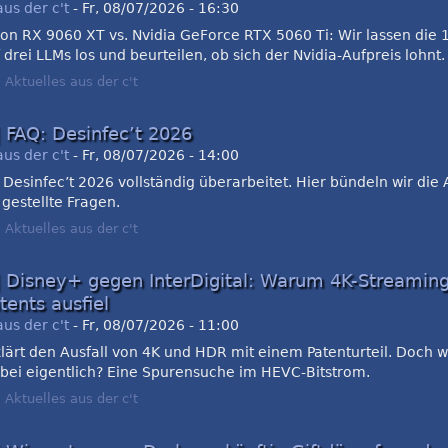
aus der c't
-
Fr, 08/07/2026 - 16:30
n RX 9060 XT vs. Nvidia GeForce RTX 5060 Ti: Wir lassen die 
 drei LLMs los und beurteilen, ob sich der Nvidia-Aufpreis lohnt.
:
Aktuelles aus der c't
 FAQ: Desinfec’t 2026
aus der c't
-
Fr, 08/07/2026 - 14:00
Desinfec’t 2026 vollständig überarbeitet. Hier bündeln wir die
 gestellte Fragen.
:
Aktuelles aus der c't
| Disney+ gegen InterDigital: Warum 4K-Streamin
tents ausfiel
aus der c't
-
Fr, 08/07/2026 - 11:00
klärt den Ausfall von 4K und HDR mit einem Patenturteil. Doch
abei eigentlich? Eine Spurensuche im HEVC-Bitstrom.
:
Aktuelles aus der c't