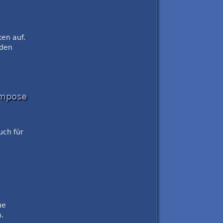
en auf.
 den
ompose
uch für
ue
.