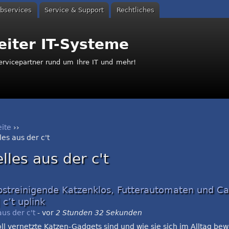
bservices
Service & Support
Rechtliches
eiter IT-Systeme
Servicepartner rund um Ihre IT und mehr!
eite
››
les aus der c't
nd hier
lles aus der c't
bstreinigende Katzenklos, Futterautomaten und C
 c’t uplink
aus der c't
-
vor
2 Stunden 32 Sekunden
ll vernetzte Katzen-Gadgets sind und wie sie sich im Alltag be