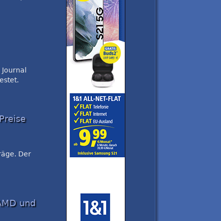
 Journal
estet.
Preise
räge. Der
 AMD und