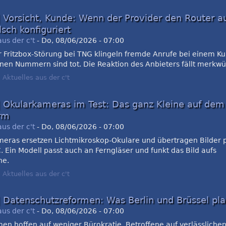
| Vorsicht, Kunde: Wenn der Provider den Router a
lsch konfiguriert
aus der c't
-
Do, 08/06/2026 - 07:00
r Fritzbox-Störung bei TNG klingeln fremde Anrufe bei einem K
nen Nummern sind tot. Die Reaktion des Anbieters fällt merkwü
:
Aktuelles aus der c't
| Okularkameras im Test: Das ganz Kleine auf dem
irm
aus der c't
-
Do, 08/06/2026 - 07:00
meras ersetzen Lichtmikroskop-Okulare und übertragen Bilder 
. Ein Modell passt auch an Ferngläser und funkt das Bild aufs
ne.
:
Aktuelles aus der c't
| Datenschutzreformen: Was Berlin und Brüssel pl
aus der c't
-
Do, 08/06/2026 - 07:00
n hoffen auf weniger Bürokratie, Betroffene auf verlässlichen