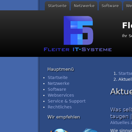
Startseite
Netzwerke
Software
We
Hauptmenü
Fl
Ihr 
Hauptmenü
Starts
Startseite
Aktuel
Netzwerke
Sie si
Aktue
Software
Webservices
Service & Support
Rechtliches
Was sel
taugen |
Wir empfehlen
Aktuelles 
Wie sinnvo