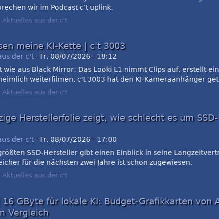
rechen wir im Podcast c’t uplink.
:
Aktuelles aus der c't
sen meine KI-Kette | c't 3003
aus der c't
-
Fr, 08/07/2026 - 18:12
 wie aus Black Mirror: Das Looki L1 nimmt Clips auf, erstellt ein
heimlich weiterfilmen. c't 3003 hat den KI-Kameraanhänger get
:
Aktuelles aus der c't
zige Herstellerfolie zeigt, wie schlecht es um SSD-
aus der c't
-
Fr, 08/07/2026 - 17:00
größten SSD-Hersteller gibt einen Einblick in seine Langzeitvert
icher für die nächsten zwei Jahre ist schon zugewiesen.
:
Aktuelles aus der c't
| 16 GByte für lokale KI: Budget-Grafikkarten von
m Vergleich