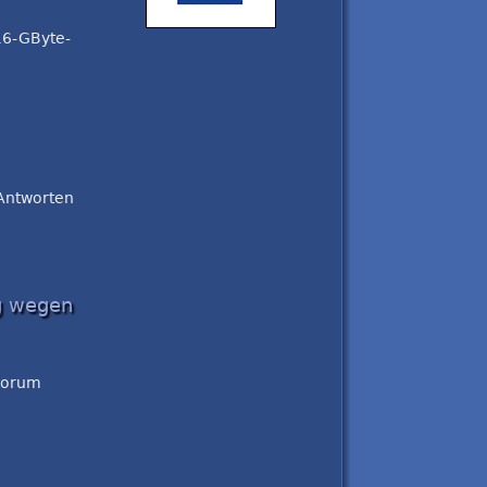
16-GByte-
 Antworten
g wegen
 worum