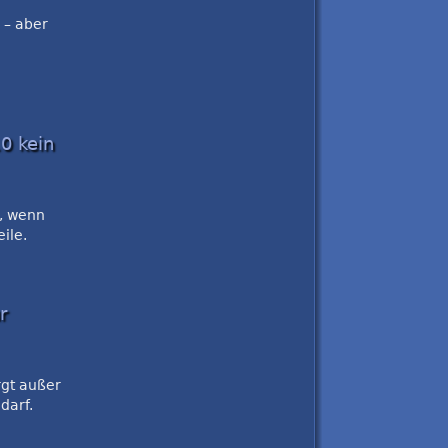
 – aber
0 kein
n, wenn
ile.
r
rgt außer
darf.