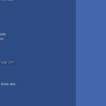
tale
fen
umpe im
leise wie