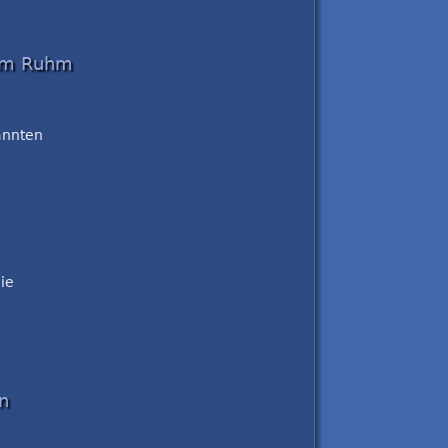
zum Ruhm
annten
ie
n