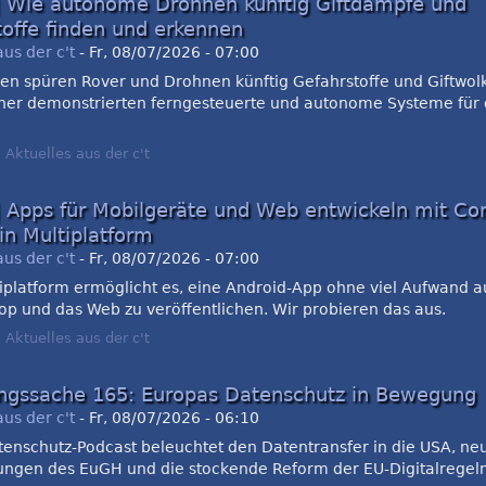
| Wie autonome Drohnen künftig Giftdämpfe und
toffe finden und erkennen
aus der c't
-
Fr, 08/07/2026 - 07:00
en spüren Rover und Drohnen künftig Gefahrstoffe und Giftwolk
her demonstrierten ferngesteuerte und autonome Systeme für
:
Aktuelles aus der c't
| Apps für Mobilgeräte und Web entwickeln mit C
in Multiplatform
aus der c't
-
Fr, 08/07/2026 - 07:00
tiplatform ermöglicht es, eine Android-App ohne viel Aufwand a
op und das Web zu veröffentlichen. Wir probieren das aus.
:
Aktuelles aus der c't
ngssache 165: Europas Datenschutz in Bewegung
aus der c't
-
Fr, 08/07/2026 - 06:10
tenschutz-Podcast beleuchtet den Datentransfer in die USA, ne
ungen des EuGH und die stockende Reform der EU-Digitalregeln