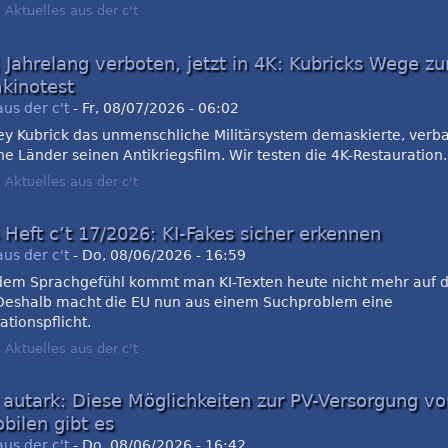
:
Aktuelles aus der c't
| Jahrelang verboten, jetzt in 4K: Kubricks Wege 
kinotest
aus der c't
-
Fr, 08/07/2026 - 06:02
ley Kubrick das unmenschliche Militärsystem demaskierte, verb
e Länder seinen Antikriegsfilm. Wir testen die 4K-Restauration.
:
Aktuelles aus der c't
s Heft c’t 17/2026: KI-Fakes sicher erkennen
aus der c't
-
Do, 08/06/2026 - 16:59
dem Sprachgefühl kommt man KI-Texten heute nicht mehr auf d
 Deshalb macht die EU nun aus einem Suchproblem eine
tionspflicht.
:
Aktuelles aus der c't
autark: Diese Möglichkeiten zur PV-Versorgung vo
ilen gibt es
aus der c't
-
Do, 08/06/2026 - 16:42