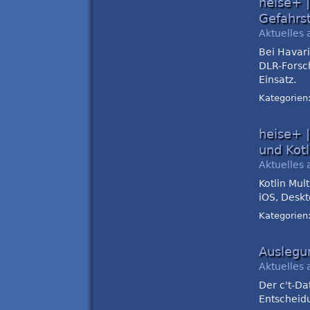
heise+ 
Gefahrs
Aktuelles 
Bei Havari
DLR-Forsc
Einsatz.
Kategorien
heise+ 
und Kotl
Aktuelles 
Kotlin Mul
iOS, Deskt
Kategorien
Auslegu
Aktuelles 
Der c't-Da
Entscheid