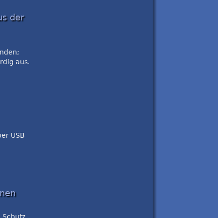
us der
unden;
rdig aus.
per USB
anen
 Schutz.