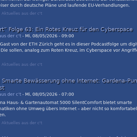
iser durch deutsche Pläne und laufende EU-Verhandlungen.
:
Aktuelles aus der c't
rt“ Folge 63: Ein Rotes Kreuz für den Cyberspace
aus der c't
-
Mi, 08/05/2026 - 09:00
Gast von der ETH Zürich geht es in dieser Podcastfolge um digi
Die sollen, analog zum Roten Kreuz, im Cyberspace vor Angrif
:
Aktuelles aus der c't
| Smarte Bewässerung ohne Internet: Gardena-P
st
aus der c't
-
Mi, 08/05/2026 - 07:00
na Haus- & Gartenautomat 5000 SilentComfort bietet smarte
atiken ohne Umweg übers Internet – aber nicht so komfortabel 
en.
:
Aktuelles aus der c't