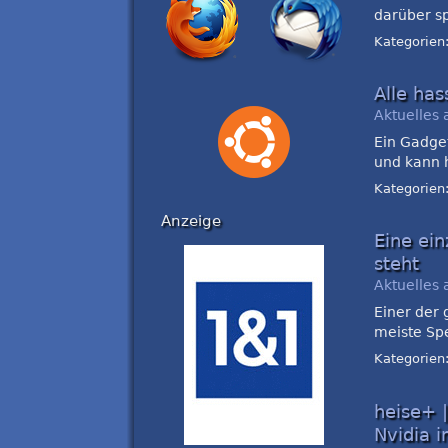
darüber sp
Kategorien
Alle has
Aktuelles 
Ein Gadget
und kann 
Kategorien
Anzeige
Eine ein
steht
Aktuelles 
Einer der 
meiste Spe
Kategorien
heise+ 
Nvidia i